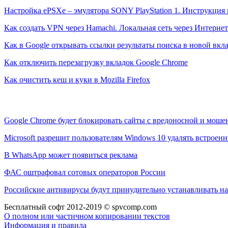
Настройка ePSXe – эмулятора SONY PlayStation 1. Инструкция 
Как создать VPN через Hamachi. Локальная сеть через Интернет
Как в Google открывать ссылки результаты поиска в новой вкл
Как отключить перезагрузку вкладок Google Chrome
Как очистить кеш и куки в Mozilla Firefox
Google Chrome будет блокировать сайты с вредоносной и мош
Microsoft разрешит пользователям Windows 10 удалять встрое
В WhatsApp может появиться реклама
ФАС оштрафовал сотовых операторов России
Российские антивирусы будут принудительно устанавливать на
Бесплатный софт 2012-2019 © spvcomp.com
О полном или частичном копировании текстов
Информация и правила