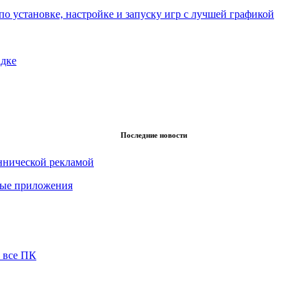
по установке, настройке и запуску игр с лучшей графикой
адке
Последние новости
еннической рекламой
нные приложения
 все ПК