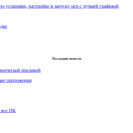
по установке, настройке и запуску игр с лучшей графикой
адке
Последние новости
еннической рекламой
нные приложения
 все ПК