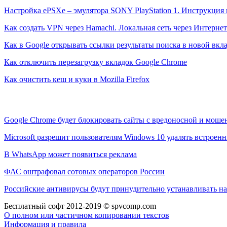
Настройка ePSXe – эмулятора SONY PlayStation 1. Инструкция 
Как создать VPN через Hamachi. Локальная сеть через Интернет
Как в Google открывать ссылки результаты поиска в новой вкл
Как отключить перезагрузку вкладок Google Chrome
Как очистить кеш и куки в Mozilla Firefox
Google Chrome будет блокировать сайты с вредоносной и мош
Microsoft разрешит пользователям Windows 10 удалять встрое
В WhatsApp может появиться реклама
ФАС оштрафовал сотовых операторов России
Российские антивирусы будут принудительно устанавливать на
Бесплатный софт 2012-2019 © spvcomp.com
О полном или частичном копировании текстов
Информация и правила