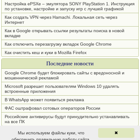
Настройка ePSXe – эмулятора SONY PlayStation 1. Инструкция
по установке, настройке и запуску игр с лучшей графикой
Как создать VPN через Hamachi. Локальная сеть через
Интернет
Как в Google открывать ссылки результаты поиска в новой
вкладке
Как отключить перезагрузку вкладок Google Chrome
Как очистить кеш и куки в Mozilla Firefox
Последние новости
Google Chrome будет блокировать сайты с вредоносной и
мошеннической рекламой
Microsoft разрешит пользователям Windows 10 удалять
встроенные приложения
В WhatsApp может появиться реклама
ФАС оштрафовал сотовых операторов России
Российские антивирусы будут принудительно устанавливать
на все ПК
Бесплатный софт 2012-2019 © spvcomp.com
Информация и правила
Мы используем файлы куки, что
✖
О полном или частичном копировании текстов
Карта сайта
RSS
обеспечить правильную работу сайта.