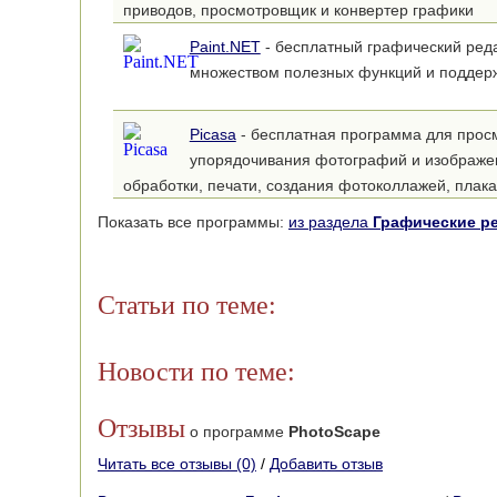
приводов, просмотровщик и конвертер графики
Paint.NET
- бесплатный графический реда
множеством полезных функций и поддер
Picasa
- бесплатная программа для прос
упорядочивания фотографий и изображен
обработки, печати, создания фотоколлажей, плака
слайд-шоу, видеороликов
Показать все программы:
из раздела
Графические р
Статьи по теме:
Новости по теме:
Отзывы
о программе
PhotoScape
Читать все отзывы (0)
/
Добавить отзыв