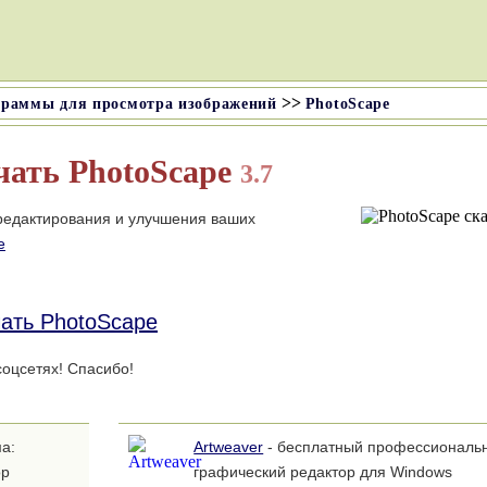
>>
раммы для просмотра изображений
PhotoScape
чать
PhotoScape
3.7
редактирования и улучшения ваших
е
ать PhotoScape
оцсетях! Спасибо!
а:
Artweaver
- бесплатный профессиональ
ор
графический редактор для Windows