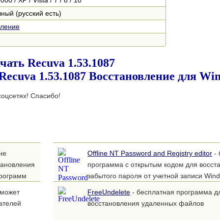
0 / XP / Vista / 7 / 8 / 10
ный (русский есть)
вление
чать Recuva 1.53.1087
оцсетях! Спасибо!
не
Offline NT Password and Registry editor
- 
тановления
программа с открытым кодом для восст
программ
забытого пароля от учетной записи Win
оможет
FreeUndelete
- бесплатная программа д
ателей
восстановления удаленных файлов