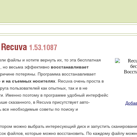
Recuva
1.53.1087
ли файлы и хотите вернуть их, то эта бесплатная
я, но весьма эффективно
восстанавливает
 причине потеряны. Программа восстанавливает
о и на съемных носителях
. Recuva очень проста в
руга пользователей как опытных, так и в не
ти. Именно поэтому в программе удобный интерфейс
ше сказанного, в Recuva присутствует авто-
Добав
ь все необходимые советы по поиску и
тором можно выбрать интересующий диск и запустить сканировани
сок файлов, которые можно восстановить. По каждому файлу можн