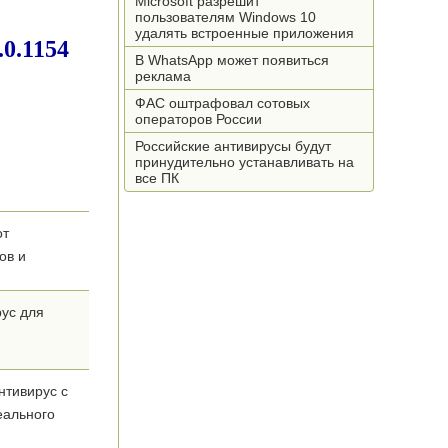
Microsoft разрешит
пользователям Windows 10
удалять встроенные приложения
В WhatsApp может появиться
реклама
ФАС оштрафовал сотовых
операторов России
Российские антивирусы будут
принудительно устанавливать на
все ПК
от
ов и
рус для
нтивирус с
еального