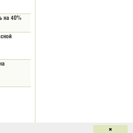
сь на 40%
асной
на
✖