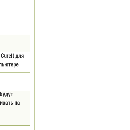
CureIt для
мпьютере
будут
ивать на