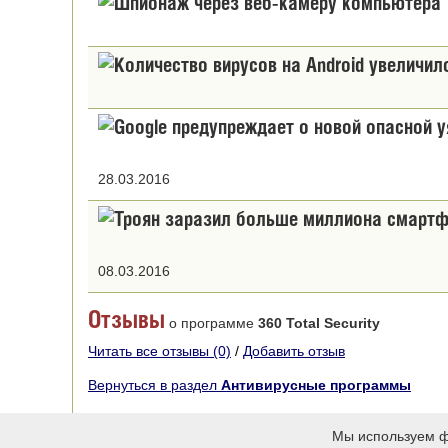
28.03.2016
08.03.2016
Отзывы
о программе
360 Total Security
Читать все отзывы (0)
/
Добавить отзыв
Вернуться в раздел
Антивирусные программы
Бесплатный софт 2012-2019 © spvcomp.com
Информация и
Мы используем ф
О полном или частичном копировании текстов
Карта сайта