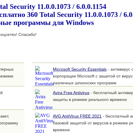
l Security 11.0.0.1073 / 6.0.0.1154
оцсетях! Спасибо!
улярных
Microsoft Security Essentials
- антивирус 
режиме
корпорации Microsoft с зашитой от вирус
различных шпионских программ
ый
Avira Free Antivirus
- бесплатный антиви
защиты в режиме реального времени
акет,
AVG AntiVirus FREE 2021
- бесплатный а
программу
базовой защитой от вирусов в режиме р
времени