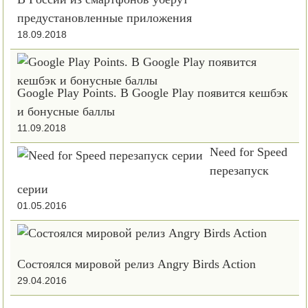
предустановленные приложения
18.09.2018
Google Play Points. В Google Play появится кешбэк
и бонусные баллы
11.09.2018
Need for Speed
перезапуск
серии
01.05.2016
Состоялся мировой релиз Angry Birds Action
29.04.2016