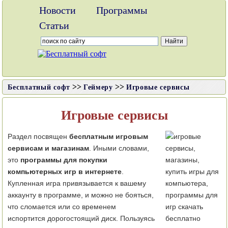
Новости
Программы
Статьи
>>
>>
Бесплатный софт
Геймеру
Игровые сервисы
Игровые сервисы
Раздел посвящен
бесплатным игровым
сервисам и магазинам
. Иными словами,
это
программы для покупки
компьютерных игр в интернете
.
Купленная игра привязывается к вашему
аккаунту в программе, и можно не бояться,
что сломается или со временем
испортится дорогостоящий диск. Пользуясь